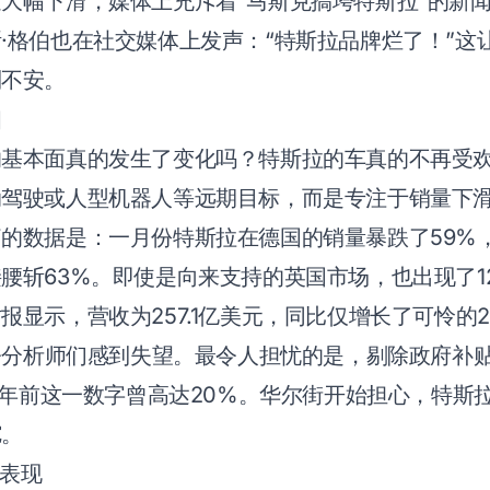
大幅下滑，媒体上充斥着“马斯克搞垮特斯拉”的新
·格伯也在社交媒体上发声：“特斯拉品牌烂了！”这
到不安。
相
的基本面真的发生了变化吗？特斯拉的车真的不再受
动驾驶或人型机器人等远期目标，而是专注于销量下
的数据是：一月份特斯拉在德国的销量暴跌了59%
腰斩63%。即使是向来支持的英国市场，也出现了1
报显示，营收为257.1亿美元，同比仅增长了可怜的
，令分析师们感到失望。最令人担忧的是，剔除政府补
而三年前这一数字曾高达20%。华尔街开始担心，特斯
驼。
场表现