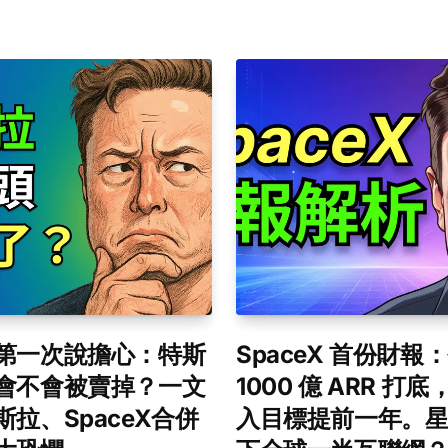
第一次說擔心：特斯
SpaceX 首份財報
會不會被賣掉？一文
1000 億 ARR 打
斯拉、SpaceX合併
入目標提前一年。