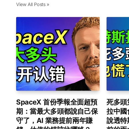
View All Posts »
SpaceX 首份季報全面超預
死多頭
期：當最大多頭都說自己保
拉中國
守了，AI 業務提前兩年賺
說透特