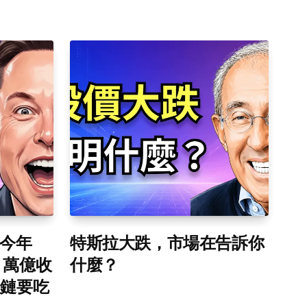
：今年
特斯拉大跌，市場在告訴你
底，萬億收
什麼？
星鏈要吃