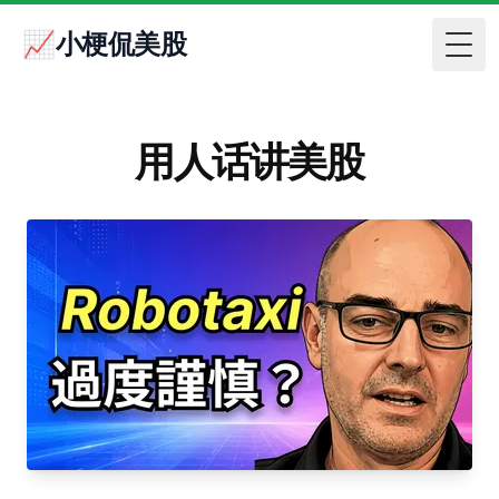
📈小梗侃美股
Togg
用人话讲美股