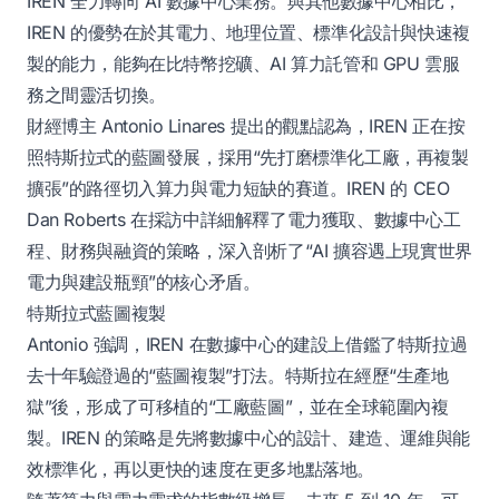
IREN 全力轉向 AI 數據中心業務。與其他數據中心相比，
IREN 的優勢在於其電力、地理位置、標準化設計與快速複
製的能力，能夠在比特幣挖礦、AI 算力託管和 GPU 雲服
務之間靈活切換。
財經博主 Antonio Linares 提出的觀點認為，IREN 正在按
照特斯拉式的藍圖發展，採用“先打磨標準化工廠，再複製
擴張”的路徑切入算力與電力短缺的賽道。IREN 的 CEO
Dan Roberts 在採訪中詳細解釋了電力獲取、數據中心工
程、財務與融資的策略，深入剖析了“AI 擴容遇上現實世界
電力與建設瓶頸”的核心矛盾。
特斯拉式藍圖複製
Antonio 強調，IREN 在數據中心的建設上借鑑了特斯拉過
去十年驗證過的“藍圖複製”打法。特斯拉在經歷“生產地
獄”後，形成了可移植的“工廠藍圖”，並在全球範圍內複
製。IREN 的策略是先將數據中心的設計、建造、運維與能
效標準化，再以更快的速度在更多地點落地。