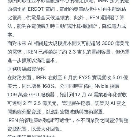
源的間歇性並不影響數據中心的穩定供電。IREN 接入的是
西德州的 ERCOT 電網，電網的發電結構中可再生能源佔
比很高，供電是全天候連續的。此外，IREN 還開發了算
法，能夠在電價飆升時自動“讓計算機睡眠”，降低電力成
本。
面對未來 AI 相關超大規模資本開支可能超過 3000 億美元
的需求，IREN 已經鎖定了約 2.3 吉瓦的電網容量，但仍需
進一步擴展以滿足需求。
財務與組織靈活性
在財務方面，IREN 在截至 6 月的 FY25 實現營收 5.01 億
美元，同比增長 168%。公司同時宣佈向 Nvidia 採購
1.09 萬臺 GPU 服務器，預計到 12 月 AI 雲業務年化營收
可達到 2 至 2.5 億美元。管理層在挖礦、託管與 AI 雲之
間動態分配資源，以應對宏觀波動與技術躍遷。
IREN 的管理策略強調“可選性”，在不同業務之間靈活調整
資源配置，以最大化回報。