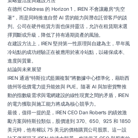
策略靈活度與建設方法
在德州 Childress 的 Horizon 1，IREN 不會讓廠房“先空
著”，而是同時推進自營 AI 雲的能力與潛在託管客戶的談
判。公司在硬件租賃方面也保持靈活，允許在租賃期末選
擇買斷或升級，降低了持有過期資產的風險。
在建設方法上，IREN 堅持第一性原理與自建為主，早年風
冷站點的成功經驗正在被應用於液冷站點，以確保成本、
進度與質量。
結論與未來展望
IREN 通過“特斯拉式藍圖複製”將數據中心標準化，藉助西
德州等低價電力提升能效與 PUE。隨著 AI 與加密貨幣推
動的指數級需求與電網建設的線性現實之間的矛盾，IREN
的電力獲取與施工能力將成為核心競爭力。
最後，值得一提的是，IREN CEO Dan Roberts 的績效激
勵方案與特斯拉類似，股價達到 370、650、925 和 1850
美元時，他有權以 75 美元的價格購買公司股票。這一設