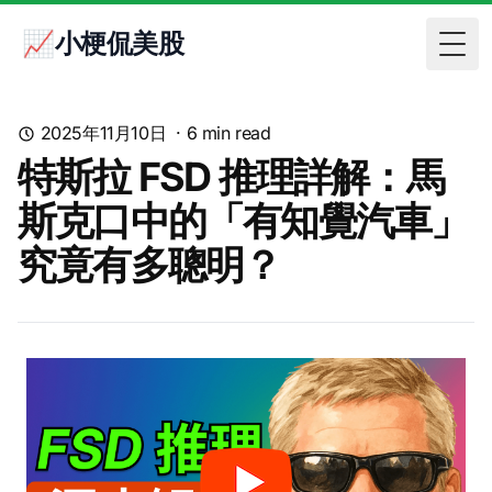
📈小梗侃美股
Togg
2025年11月10日
·
6
min read
特斯拉 FSD 推理詳解：馬
斯克口中的「有知覺汽車」
究竟有多聰明？