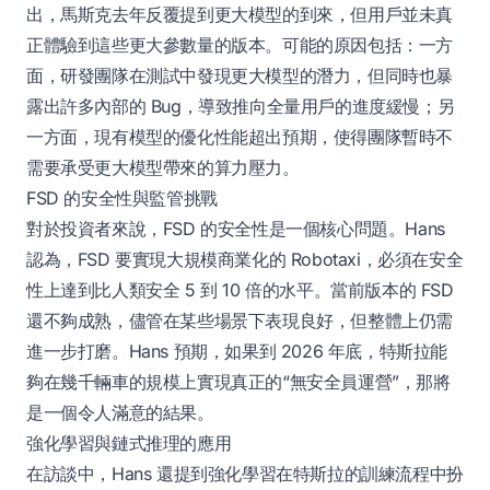
出，馬斯克去年反覆提到更大模型的到來，但用戶並未真
正體驗到這些更大參數量的版本。可能的原因包括：一方
面，研發團隊在測試中發現更大模型的潛力，但同時也暴
露出許多內部的 Bug，導致推向全量用戶的進度緩慢；另
一方面，現有模型的優化性能超出預期，使得團隊暫時不
需要承受更大模型帶來的算力壓力。
FSD 的安全性與監管挑戰
對於投資者來說，FSD 的安全性是一個核心問題。Hans
認為，FSD 要實現大規模商業化的 Robotaxi，必須在安全
性上達到比人類安全 5 到 10 倍的水平。當前版本的 FSD
還不夠成熟，儘管在某些場景下表現良好，但整體上仍需
進一步打磨。Hans 預期，如果到 2026 年底，特斯拉能
夠在幾千輛車的規模上實現真正的“無安全員運營”，那將
是一個令人滿意的結果。
強化學習與鏈式推理的應用
在訪談中，Hans 還提到強化學習在特斯拉的訓練流程中扮