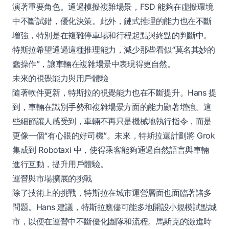
演著重要角色。通過模擬複雜場景，FSD 能夠在虛擬環境
中不斷試錯，優化決策。此外，鏈式推理的能力也在不斷
增強，特別是在複雜停車場和行程起點與終點的判斷中。
特斯拉希望通過這種推理能力，減少那些看似“莫名其妙的
蠢操作”，讓車輛在複雜場景中表現得更自然。
未來的視覺能力與用戶體驗
隨著軟件更新，特斯拉的視覺能力也在不斷提升。Hans 提
到，車輛在識別手勢和複雜場景方面的能力顯著增強。這
些細節讓人感受到，車輛不再只是機械地執行指令，而是
更像一個“有心眼的好司機”。未來，特斯拉還計劃將 Grok
集成到 Robotaxi 中，使得乘客能夠通過自然語言與車輛
進行互動，提升用戶體驗。
運營與市場擴展的挑戰
除了技術上的挑戰，特斯拉在城市運營層面也面臨著諸多
問題。Hans 建議，特斯拉應儘可能多地開設小規模試點城
市，以便在運營中不斷優化團隊和流程。馬斯克的激進時