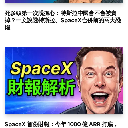
死多頭第一次說擔心：特斯拉中國會不會被賣
掉？一文說透特斯拉、SpaceX合併前的兩大恐
懼
SpaceX 首份財報：今年 1000 億 ARR 打底，