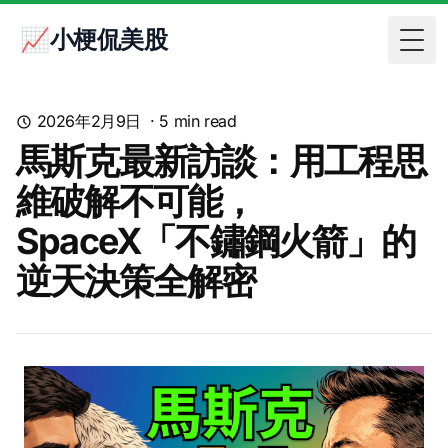
📈小梗侃美股
Togg
2026年2月9日
·
5
min read
馬斯克最新訪談：用工程思
維破解不可能，
SpaceX「不鏽鋼火箭」的
逆天決策全解密